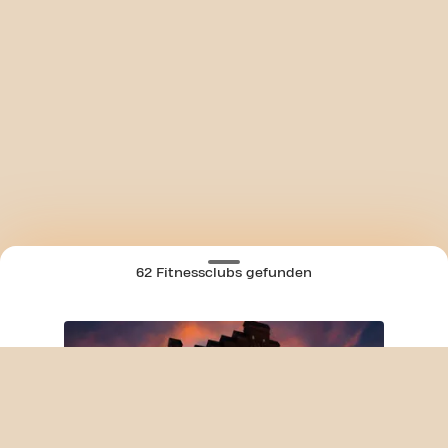
62 Fitnessclubs gefunden
SKIP CLUB KONRAD-ADENAUER-ALLEE 24/7
KARTE