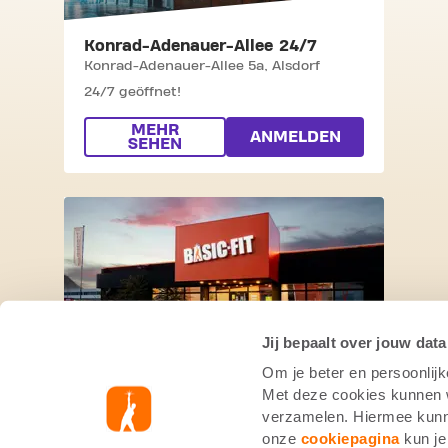
Konrad-Adenauer-Allee 24/7
Konrad-Adenauer-Allee 5a,
Alsdorf
24/7 geöffnet!
MEHR
ANMELDEN
SEHEN
SKIP CLUB SCHWABENHEIMER WEG 2
Jij bepaalt over jouw data
Om je beter en persoonlijk
Schwabenheimer Weg 24/7
Met deze cookies kunnen wi
Schwabenheimer Weg 103,
Bad
verzamelen. Hiermee kunne
Kreuznach
onze
cookiepagina
kun je
24/7 geöffnet!