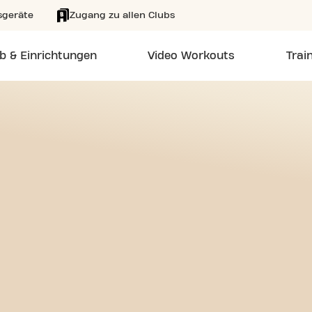
sgeräte
Zugang zu allen Clubs
b & Einrichtungen
Video Workouts
Trai
EE 24/7