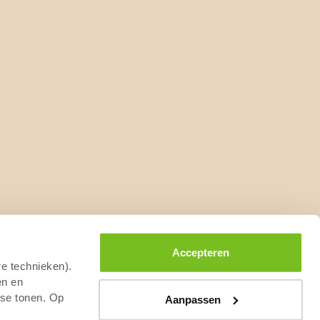
Accepteren
re technieken).
en en
sse tonen. Op
Aanpassen