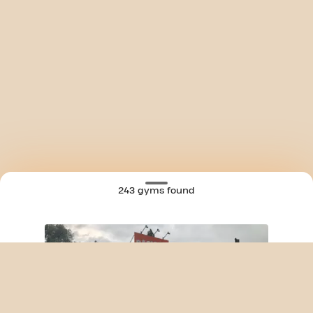
243 gyms found
SKIP CLUB BRUSSELSESTEENWEG 24/7
MAP