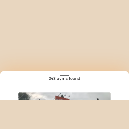
243 gyms found
SKIP CLUB BRUSSELSESTEENWEG 24/7
MAP