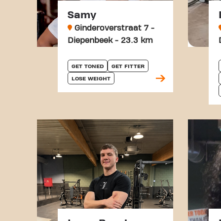
Samy
Ginderoverstraat 7 -
Diepenbeek - 23.3 km
GET TONED
GET FITTER
LOSE WEIGHT