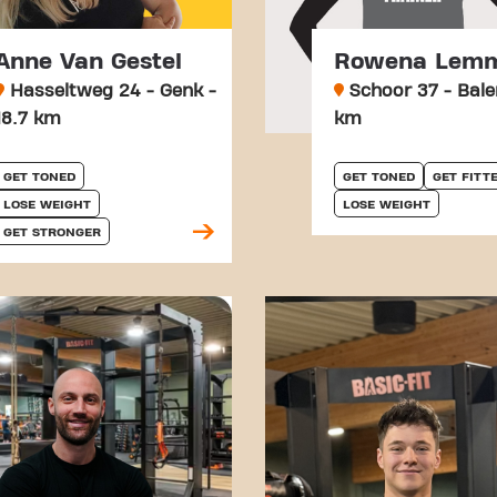
Anne Van Gestel
Rowena Lem
Hasseltweg 24 - Genk -
Schoor 37 - Balen
18.7 km
km
GET TONED
GET TONED
GET FITT
LOSE WEIGHT
LOSE WEIGHT
GET STRONGER