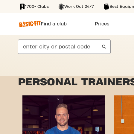
1700+ Clubs
Work Out 24/7
Best Equip
SKIP TO MAIN CONTENT
Find a club
Prices
search
PERSONAL TRAINER