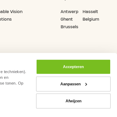
able Vision
Antwerp
Hasselt
tions
Ghent
Belgium
Brussels
Accepteren
re technieken).
en en
sse tonen. Op
Aanpassen
Afwijzen
rms & Conditions
Code of Conduct Fitness Sector