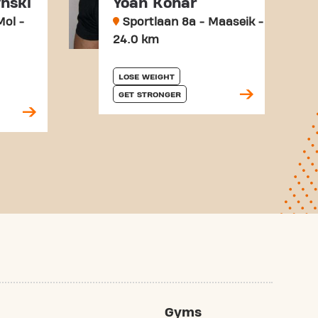
nski
Yoah Konar
ol -
Sportlaan 8a - Maaseik -
24.0 km
LOSE WEIGHT
GET STRONGER
Gyms