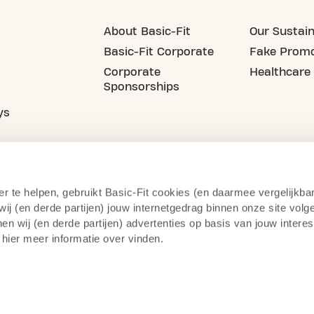
About Basic-Fit
Our Sustain
Basic-Fit Corporate
Fake Promo
Corporate
Healthcare
Sponsorships
ys
er te helpen, gebruikt Basic-Fit cookies (en daarmee vergelijkba
j (en derde partijen) jouw internetgedrag binnen onze site volg
n wij (en derde partijen) advertenties op basis van jouw intere
 hier meer informatie over vinden.
cy Statement
Camera Surveillance
Right of Withdrawal
Te