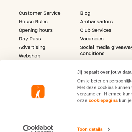
Customer Service
Blog
House Rules
Ambassadors
Opening hours
Club Services
Day Pass
Vacancies
Advertising
Social media giveawa
conditions
Webshop
Refer your friend
Jij bepaalt over jouw data
Om je beter en persoonlijk
Met deze cookies kunnen wi
verzamelen. Hiermee kunne
onze
cookiepagina
kun je
Basic-Fit Belgium
Cookie Statement
Priva
Toon details