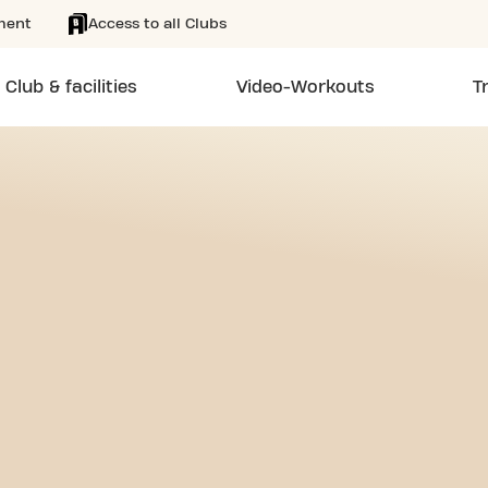
ment
Access to all Clubs
Club & facilities
Video-Workouts
T
EE 24/7