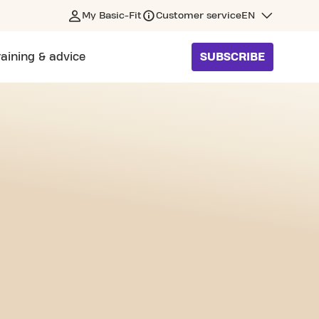
My Basic-Fit
Customer service
EN
raining & advice
SUBSCRIBE