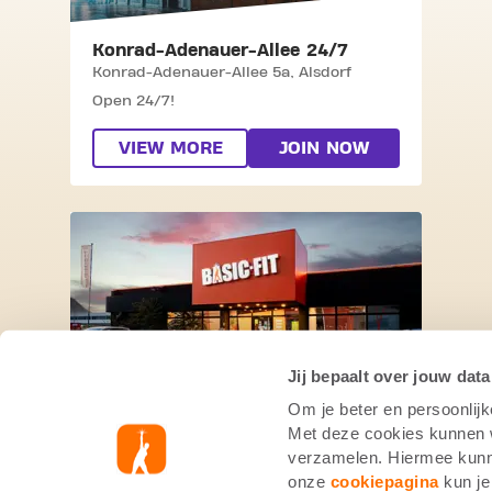
Konrad-Adenauer-Allee 24/7
Konrad-Adenauer-Allee 5a,
Alsdorf
Open 24/7!
VIEW MORE
JOIN NOW
SKIP CLUB SCHWABENHEIMER WEG 2
Jij bepaalt over jouw data
Om je beter en persoonlijk
Schwabenheimer Weg 24/7
Met deze cookies kunnen wi
Schwabenheimer Weg 103,
Bad
verzamelen. Hiermee kunne
Kreuznach
onze
cookiepagina
kun je
Open 24/7!