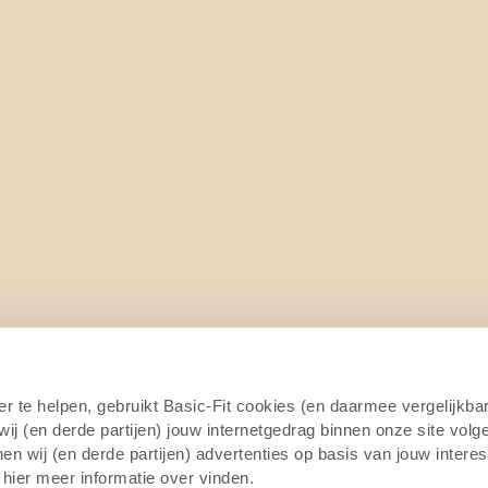
4/7
er te helpen, gebruikt Basic-Fit cookies (en daarmee vergelijkba
j (en derde partijen) jouw internetgedrag binnen onze site volg
n wij (en derde partijen) advertenties op basis van jouw intere
 hier meer informatie over vinden.