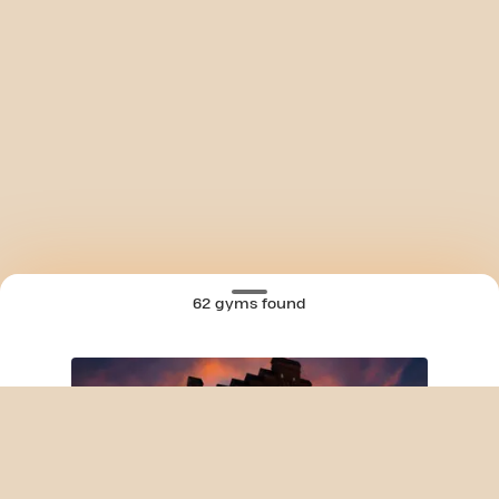
62 gyms found
SKIP CLUB KONRAD-ADENAUER-ALLEE 24/7
MAP