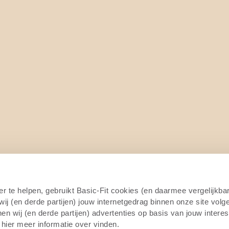
4/7
er te helpen, gebruikt Basic-Fit cookies (en daarmee vergelijkba
j (en derde partijen) jouw internetgedrag binnen onze site volg
n wij (en derde partijen) advertenties op basis van jouw intere
 hier meer informatie over vinden.