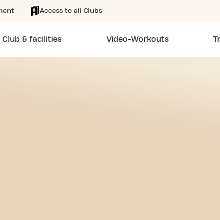
ment
Access to all Clubs
Club & facilities
Video-Workouts
T
EE 24/7