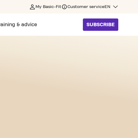
My Basic-Fit
Customer service
EN
raining & advice
SUBSCRIBE