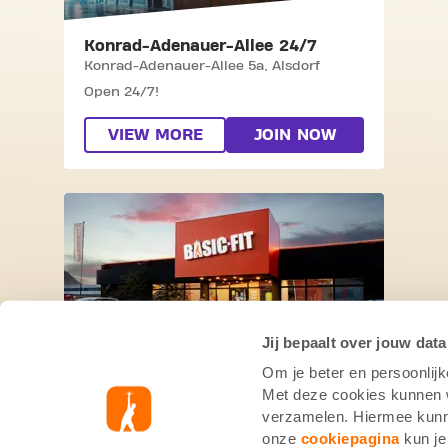
Konrad-Adenauer-Allee 24/7
Konrad-Adenauer-Allee 5a,
Alsdorf
Open 24/7!
VIEW MORE
JOIN NOW
SKIP CLUB SCHWABENHEIMER WEG 2
Jij bepaalt over jouw data
Om je beter en persoonlijk
Schwabenheimer Weg 24/7
Met deze cookies kunnen wi
Schwabenheimer Weg 103,
Bad
verzamelen. Hiermee kunne
Kreuznach
onze
cookiepagina
kun je
Open 24/7!