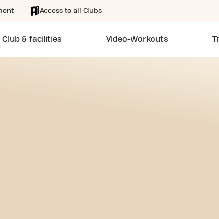
ment
Access to all Clubs
Club & facilities
Video-Workouts
T
EE 24/7