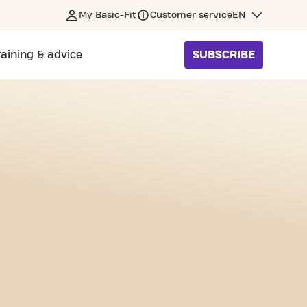
My Basic-Fit
Customer service
EN
raining & advice
SUBSCRIBE