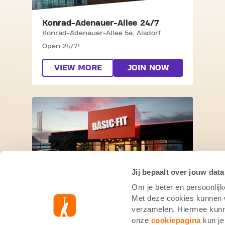
Konrad-Adenauer-Allee 24/7
Konrad-Adenauer-Allee 5a,
Alsdorf
Open 24/7!
VIEW MORE
JOIN NOW
SKIP CLUB SCHWABENHEIMER WEG 2
Jij bepaalt over jouw data
Om je beter en persoonlijk
Schwabenheimer Weg 24/7
Met deze cookies kunnen wi
Schwabenheimer Weg 103,
Bad
verzamelen. Hiermee kunne
Kreuznach
onze
cookiepagina
kun je
Open 24/7!