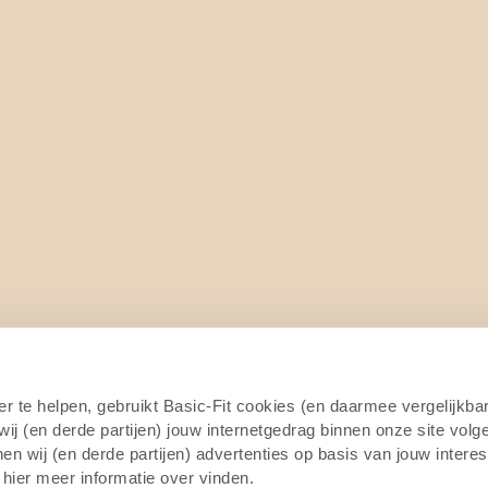
4/7
er te helpen, gebruikt Basic-Fit cookies (en daarmee vergelijkba
j (en derde partijen) jouw internetgedrag binnen onze site volg
n wij (en derde partijen) advertenties op basis van jouw intere
 hier meer informatie over vinden.