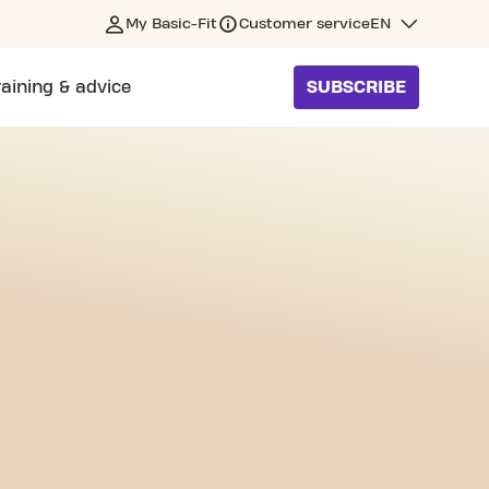
My Basic-Fit
Customer service
EN
raining & advice
SUBSCRIBE