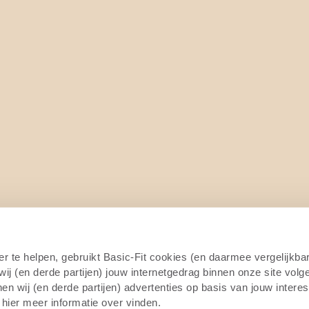
4/7
er te helpen, gebruikt Basic-Fit cookies (en daarmee vergelijkba
j (en derde partijen) jouw internetgedrag binnen onze site volg
n wij (en derde partijen) advertenties op basis van jouw intere
 hier meer informatie over vinden.