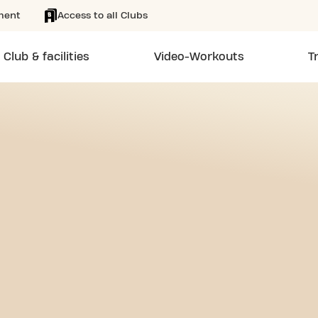
ment
Access to all Clubs
Club & facilities
Video-Workouts
T
EE 24/7