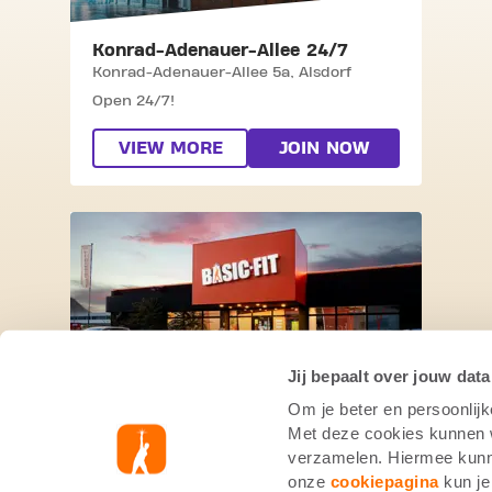
Konrad-Adenauer-Allee 24/7
Konrad-Adenauer-Allee 5a,
Alsdorf
Open 24/7!
VIEW MORE
JOIN NOW
SKIP CLUB SCHWABENHEIMER WEG 2
Jij bepaalt over jouw data
Om je beter en persoonlijk
Schwabenheimer Weg 24/7
Met deze cookies kunnen wi
Schwabenheimer Weg 103,
Bad
verzamelen. Hiermee kunne
Kreuznach
onze
cookiepagina
kun je
Open 24/7!