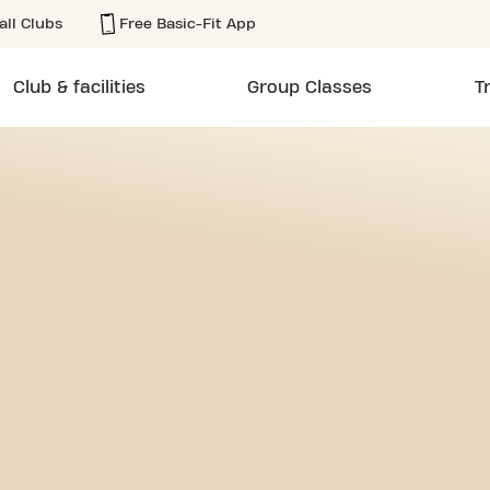
all Clubs
Free Basic-Fit App
Club & facilities
Group Classes
T
ADOR DE MADARIAGA