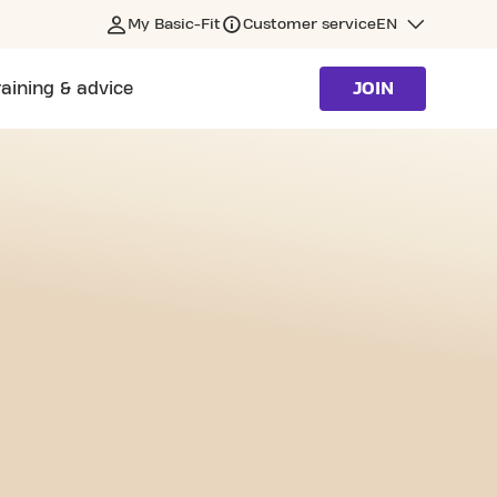
My Basic-Fit
Customer service
EN
raining & advice
JOIN