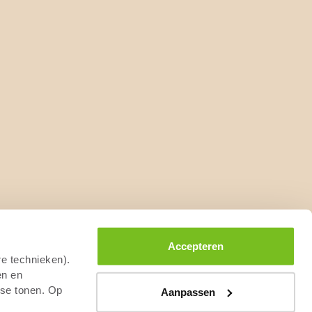
Accepteren
re technieken).
en en
sse tonen. Op
Aanpassen