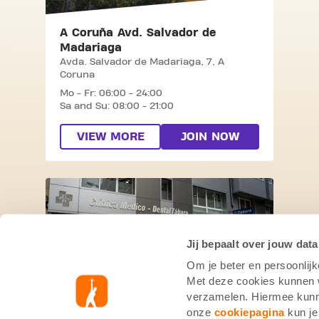
A Coruña Avd. Salvador de
Madariaga
Avda. Salvador de Madariaga, 7,
A
Coruna
Mo - Fr: 06:00 - 24:00
Sa and Su: 08:00 - 21:00
VIEW MORE
JOIN NOW
SKIP CLUB RÚA ALCALDE MARCHESI
Jij bepaalt over jouw data
Om je beter en persoonlijk
Met deze cookies kunnen wi
verzamelen. Hiermee kunne
Rúa Alcalde Marchesi
onze
cookiepagina
kun je