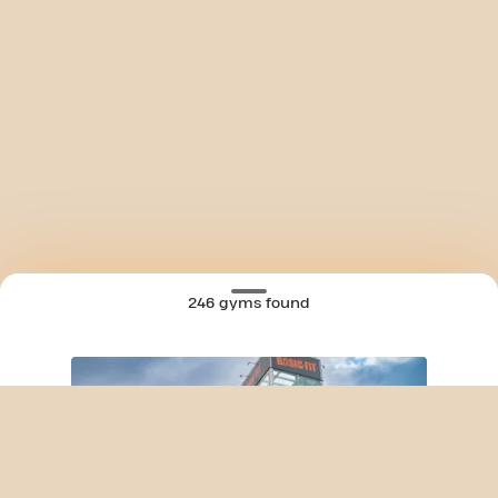
246 gyms found
SKIP CLUB A CORUÑA AVD. SALVADOR D
MAP