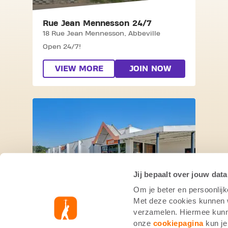
Rue Jean Mennesson 24/7
18 Rue Jean Mennesson,
Abbeville
Open 24/7!
VIEW MORE
JOIN NOW
SKIP CLUB RUE DU TREIZE JUIN
Jij bepaalt over jouw data
Om je beter en persoonlijk
Rue du Treize Juin
Met deze cookies kunnen wi
Rue du Treize Juin 37,
Aire Sur L’Adour
verzamelen. Hiermee kunne
Mo - Fr: 06:00 - 22:30
onze
cookiepagina
kun je
Sa and Su: 09:00 - 19:00