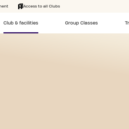
ment
Access to all Clubs
Club & facilities
Group Classes
T
/7