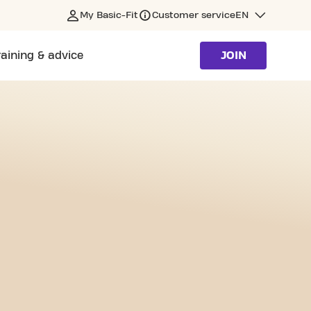
My Basic-Fit
Customer service
EN
raining & advice
JOIN