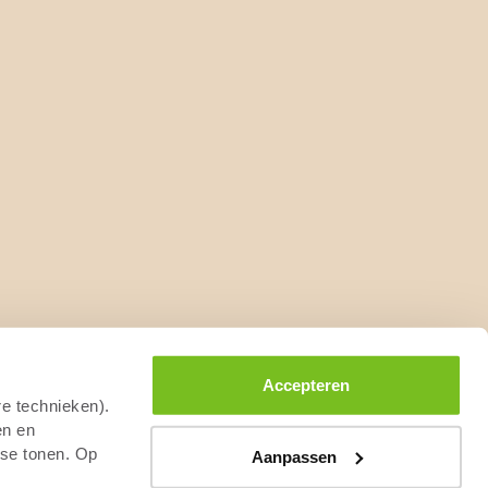
Accepteren
re technieken).
en en
sse tonen. Op
Aanpassen