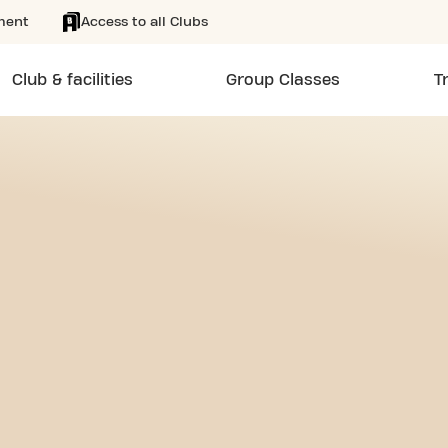
ment
Access to all Clubs
Club & facilities
Group Classes
T