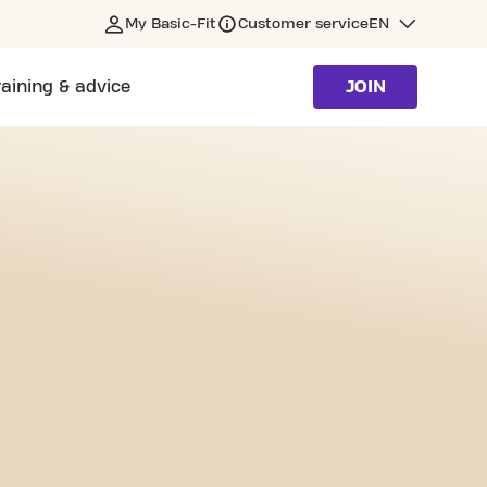
My Basic-Fit
Customer service
EN
raining & advice
JOIN