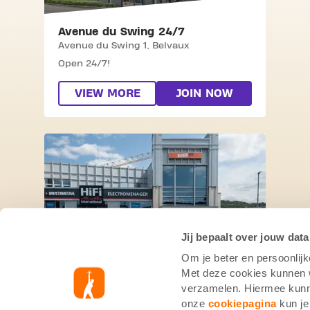
Avenue du Swing 24/7
Avenue du Swing 1,
Belvaux
Open 24/7!
VIEW MORE
JOIN NOW
SKIP CLUB 24/7
Jij bepaalt over jouw data
Om je beter en persoonlijk
24/7
Met deze cookies kunnen wi
Route de Luxembourg 111,
Bereldange
verzamelen. Hiermee kunne
Between 2/08 and 7/08, the club will be
onze
cookiepagina
kun je
closed due to works.