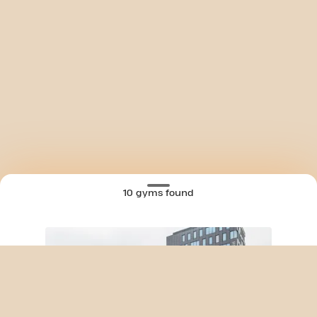
10 gyms found
SKIP CLUB AVENUE DU SWING 24/7
MAP