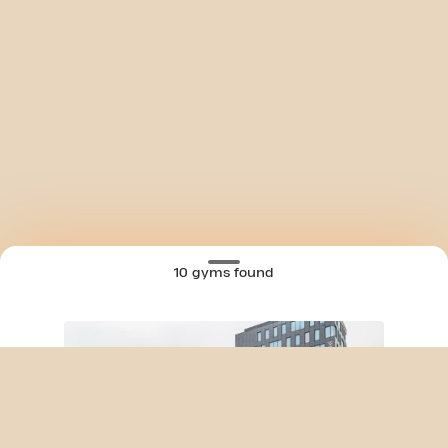
10 gyms found
SKIP CLUB AVENUE DU SWING 24/7
MAP