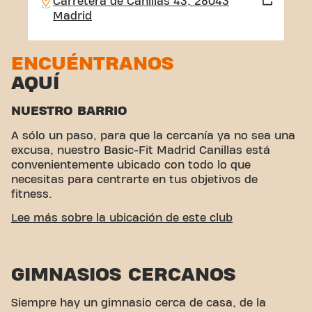
Carretera de Canillas 43, 28043
Madrid
ENCUÉNTRANOS
AQUÍ
NUESTRO BARRIO
A sólo un paso, para que la cercanía ya no sea una
excusa, nuestro Basic-Fit Madrid Canillas está
convenientemente ubicado con todo lo que
necesitas para centrarte en tus objetivos de
fitness.
ACCESIBILIDAD FÁCIL
Lee más sobre la ubicación de este club
Este club está ubicado en un ambiente ideal para
personas que buscan un lugar para hacer ejercicio
GIMNASIOS CERCANOS
y relajarse. Con su fácil acceso, el gimnasio es una
opción conveniente tanto para locales como para
visitantes.
Siempre hay un gimnasio cerca de casa, de la