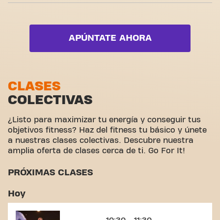
Basic-Fit Madrid Canillas es más que un gimnasio:
Zona de fuerza
Yanga Sportswater
es el sitio donde fitness y comunidad unen fuerzas.
Live Strength
Zona de cardio
Vídeo-Entrenamientos
Live XCORE
APÚNTATE AHORA
Zona de pesas
Live Zumba
Zona funcional
Zona de estiramiento
CLASES
COLECTIVAS
Ciclismo virtual
Hacer un tour
¿Listo para maximizar tu energía y conseguir tus
objetivos fitness? Haz del fitness tu básico y únete
a nuestras clases colectivas. Descubre nuestra
amplia oferta de clases cerca de ti. Go For It!
PRÓXIMAS CLASES
Hoy