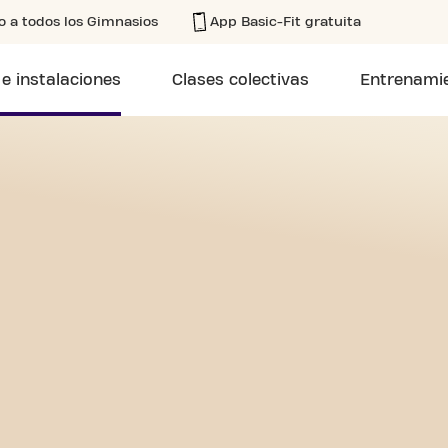
o a todos los Gimnasios
App Basic-Fit gratuita
 e instalaciones
Clases colectivas
Entrenamie
ADOR DE MADARIAGA