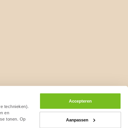
Accepteren
re technieken).
en en
sse tonen. Op
Aanpassen