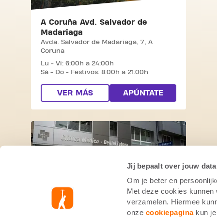
A Coruña Avd. Salvador de
Madariaga
Avda. Salvador de Madariaga, 7,
A
Coruna
Lu - Vi: 6:00h a 24:00h
Sá - Do - Festivos: 8:00h a 21:00h
VER MÁS
APÚNTATE
SKIP CLUB RÚA ALCALDE MARCHESI
Jij bepaalt over jouw data
Om je beter en persoonlijk
Met deze cookies kunnen wi
verzamelen. Hiermee kunne
Rúa Alcalde Marchesi
onze
cookiepagina
kun je