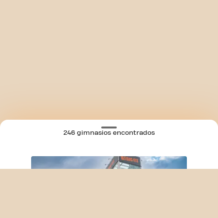
246 gimnasios encontrados
SKIP CLUB A CORUÑA AVD. SALVADOR D
MAPA