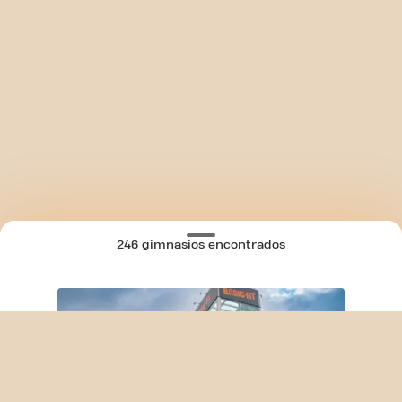
246 gimnasios encontrados
SKIP CLUB A CORUÑA AVD. SALVADOR D
MAPA