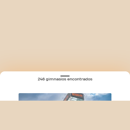
246 gimnasios encontrados
SKIP CLUB A CORUÑA AVD. SALVADOR D
MAPA