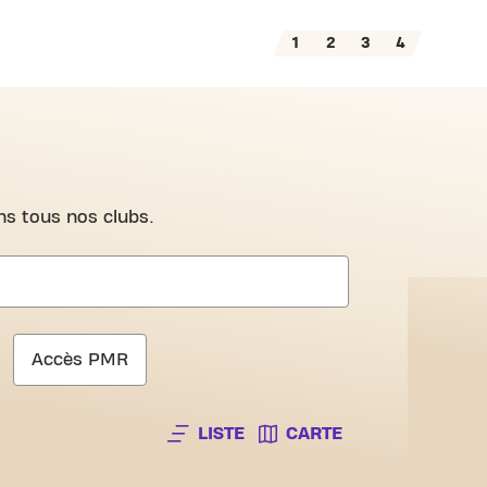
1
2
3
4
s tous nos clubs.
Accès PMR
LISTE
CARTE