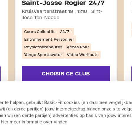
Saint-Josse Rogier 24/7
Kruisvaartenstraat 19
1210
Sint-
Jose-Ten-Noode
Cours Collectifs
24/7 !
Entraînement Personnel
Physiothérapeutes
Accès PMR
Yanga Sportswater
Video Workouts
CHOISIR CE CLUB
VOIR DÉTAILS
er te helpen, gebruikt Basic-Fit cookies (en daarmee vergelijkba
j (en derde partijen) jouw internetgedrag binnen onze site volg
n wij (en derde partijen) advertenties op basis van jouw intere
 hier meer informatie over vinden.
EN SAVOIR PLUS