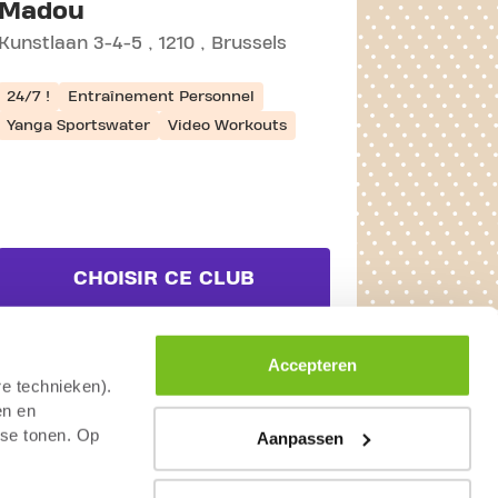
Madou
Kunstlaan 3-4-5
1210
Brussels
24/7 !
Entraînement Personnel
Yanga Sportswater
Video Workouts
CHOISIR CE CLUB
VOIR DÉTAILS
Accepteren
re technieken).
en en
sse tonen. Op
Aanpassen