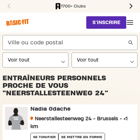
1700+ Clubs
SKIP TO MAIN CONTENT
S'INSCRIRE
search
ENTRAÎNEURS PERSONNELS
PROCHE DE VOUS
"NEERSTALLESTEENWEG 24"
Nadia Gdache
Neerstallesteenweg 24 - Brussels - <1
km
SE TONIFIER
SE METTRE EN FORME