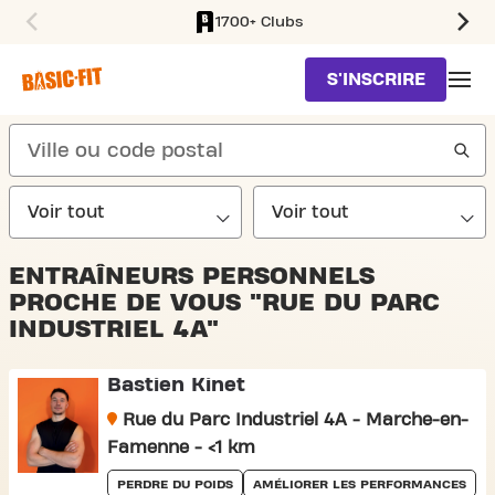
1700+ Clubs
SKIP TO MAIN CONTENT
S'INSCRIRE
search
ENTRAÎNEURS PERSONNELS
PROCHE DE VOUS "RUE DU PARC
INDUSTRIEL 4A"
Bastien Kinet
Rue du Parc Industriel 4A - Marche-en-
Famenne - <1 km
PERDRE DU POIDS
AMÉLIORER LES PERFORMANCES