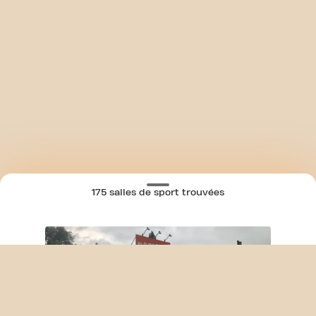
175 salles de sport trouvées
SKIP CLUB BRUSSELSESTEENWEG 24/7
CARTE