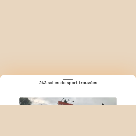
243 salles de sport trouvées
SKIP CLUB BRUSSELSESTEENWEG 24/7
CARTE