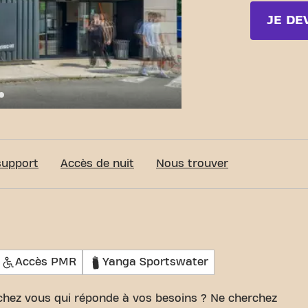
JE DE
c-Fit Rochefort-sur-Mer ZAC Petite Grange 24/7
support
Accès de nuit
Nous trouver
Accès PMR
Yanga Sportswater
 chez vous qui réponde à vos besoins ? Ne cherchez