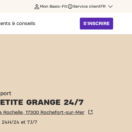
Mon Basic-Fit
Service client
FR
ents & conseils
S'INSCRIRE
CHEFORT-SUR-MER
sport
ETITE GRANGE 24/7
a Rochelle, 17300 Rochefort-sur-Mer
 24H/24 et 7J/7