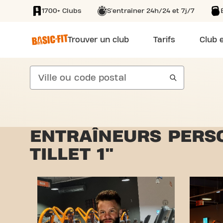
1700+ Clubs
S'entraîner 24h/24 et 7j/7
SKIP TO MAIN CONTENT
Trouver un club
Tarifs
Club e
search
ENTRAÎNEURS PERSO
TILLET 1"