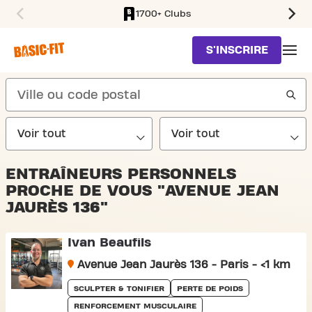
1700+ Clubs
SKIP TO MAIN CONTENT
S'INSCRIRE
search
ENTRAÎNEURS PERSONNELS
PROCHE DE VOUS "AVENUE JEAN
JAURÈS 136"
Ivan Beaufils
Avenue Jean Jaurès 136 - Paris - <1 km
SCULPTER & TONIFIER
PERTE DE POIDS
RENFORCEMENT MUSCULAIRE