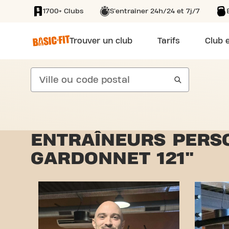
1700+ Clubs
S'entraîner 24h/24 et 7j/7
SKIP TO MAIN CONTENT
Trouver un club
Tarifs
Club e
search
ENTRAÎNEURS PERS
GARDONNET 121"