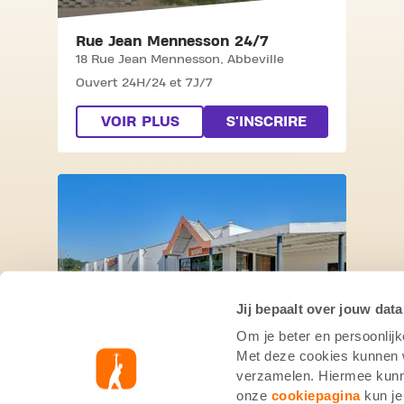
Rue Jean Mennesson 24/7
18 Rue Jean Mennesson,
Abbeville
Ouvert 24H/24 et 7J/7
VOIR PLUS
S'INSCRIRE
SKIP CLUB RUE DU TREIZE JUIN
Jij bepaalt over jouw data
Om je beter en persoonlijk
Rue du Treize Juin
Met deze cookies kunnen wi
Rue du Treize Juin 37,
Aire Sur L’Adour
verzamelen. Hiermee kunne
Lu au Ve: 06h00 à 22h30
onze
cookiepagina
kun je
Sa et Di: 09h00 à 19h00