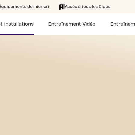
Équipements dernier cri
Accès à tous les Clubs
t installations
Entraînement Vidéo
Entraînem
/7