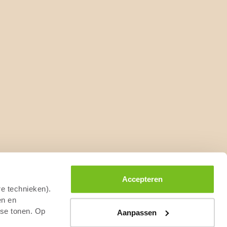
Accepteren
re technieken).
en en
sse tonen. Op
Aanpassen