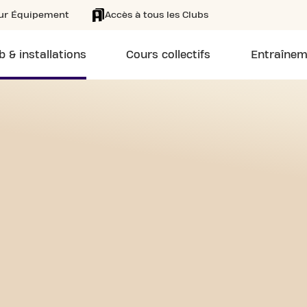
eur Équipement
Accès à tous les Clubs
b & installations
Cours collectifs
Entraînem