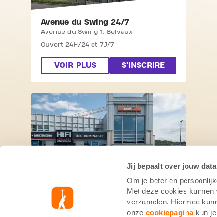
Avenue du Swing 24/7
Avenue du Swing 1,
Belvaux
Ouvert 24H/24 et 7J/7
VOIR PLUS
S'INSCRIRE
SKIP CLUB 24/7
Jij bepaalt over jouw data
Om je beter en persoonlijk
24/7
Met deze cookies kunnen wi
Route de Luxembourg 111,
Bereldange
verzamelen. Hiermee kunne
Ouvert 24/7 !
onze
cookiepagina
kun je