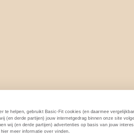
er te helpen, gebruikt Basic-Fit cookies (en daarmee vergelijkba
j (en derde partijen) jouw internetgedrag binnen onze site volg
n wij (en derde partijen) advertenties op basis van jouw intere
 hier meer informatie over vinden.