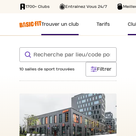
1700+ Clubs
Entraînez Vous 24/7
Meill
SKIP TO MAIN CONTENT
Trouver un club
Tarifs
Clu
SKIP SEARCH
CHERCHER UN CLUB
search
Filtrer
10 salles de sport trouvées
SKIP CLUB AVENUE DU SWING 24/7