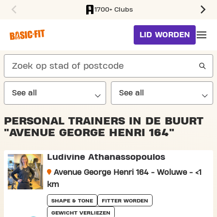
1700+ Clubs
SKIP TO MAIN CONTENT
LID WORDEN
search
PERSONAL TRAINERS IN DE BUURT
"AVENUE GEORGE HENRI 164"
Ludivine Athanassopoulos
Avenue George Henri 164 - Woluwe - <1
km
SHAPE & TONE
FITTER WORDEN
GEWICHT VERLIEZEN