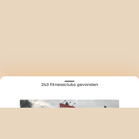
243 fitnessclubs gevonden
SKIP CLUB BRUSSELSESTEENWEG 24/7
KAART