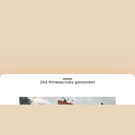
243 fitnessclubs gevonden
SKIP CLUB BRUSSELSESTEENWEG 24/7
KAART