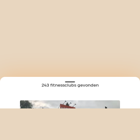
243 fitnessclubs gevonden
SKIP CLUB BRUSSELSESTEENWEG 24/7
KAART