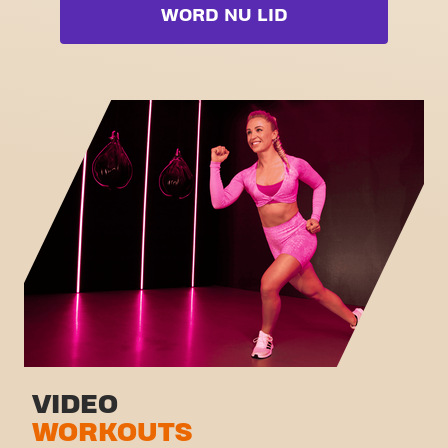
Booty
WORD NU LID
Free weight zone
Box
Functional zone
Fat Burn Cardio
Stretch zone
Pilates
Virtual cycling
Volledige lijst bekijken
Rondleiding
VIDEO
WORKOUTS