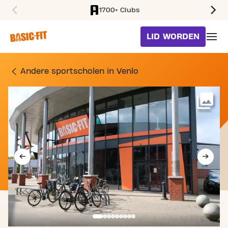
1700+ Clubs
SKIP TO MAIN CONTENT
LID WORDEN
SPORTSCHOOL NIJMEEGS
Andere sportscholen in Venlo
Me