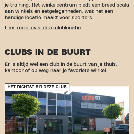
je training. Het winkelcentrum biedt een breed scala
aan winkels en eetgelegenheden, wat het een
handige locatie maakt voor sporters.
GEMAKKELIJKE BEREIKBAARHEID
Lees meer over deze clublocatie
Onze fitness is makkelijk te bereiken! Je kunt via
verschillende vervoersmogelijkheden bij ons komen:
CLUBS IN DE BUURT
Auto:
Er is parkeergelegenheid beschikbaar in de
buurt en een parkeergarage in de omgeving.
Er is altijd wel een club in de buurt van je thuis,
Bus:
De dichtstbijzijnde bushaltes zijn
kantoor of op weg naar je favoriete winkel.
Winkelveldstraat Venlo en Buys Ballotstraat,
beide op loopafstand.
Met onze centrale ligging en toegankelijke
HET DICHTST BIJ DEZE CLUB
vervoersverbindingen is het bereiken van je
fitnessdoelen nog nooit zo makkelijk geweest. Kom
naar Basic-Fit Venlo Nijmeegseweg in Venlo en
maak deel uit van onze fitnessgemeenschap.