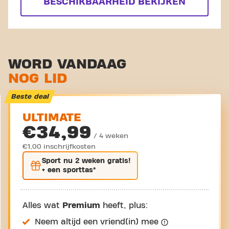
BESCHIKBAARHEID BEKIJKEN
WORD VANDAAG
NOG LID
Beste deal
ULTIMATE
€34,99
/ 4 weken
€1,00 inschrijfkosten
Sport nu
2 weken gratis
!
+ een sporttas*
Alles wat
Premium
heeft, plus:
Neem altijd een vriend(in) mee