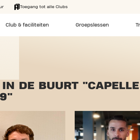
ur
Toegang tot alle Clubs
Club & faciliteiten
Groepslessen
T
IN DE BUURT "CAPELLE
9"