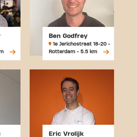
r
Ben Godfrey
1e Jerichostraat 18-20 -
km
Rotterdam - 5.5 km
g
Eric Vrolijk