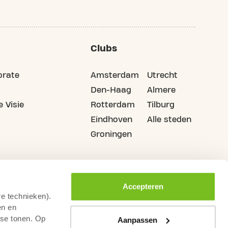
Clubs
orate
Amsterdam
Utrecht
Den-Haag
Almere
 Visie
Rotterdam
Tilburg
Eindhoven
Alle steden
Groningen
Accepteren
re technieken).
en en
sse tonen. Op
Aanpassen