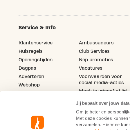
Service & Info
Klantenservice
Ambassadeurs
Huisregels
Club Services
Openingstijden
Nep promoties
Dagpas
Vacatures
Adverteren
Voorwaarden voor
social media-acties
Webshop
Maak je vriend(in) lid
Blog
Jij bepaalt over jouw data
Om je beter en persoonlijk
Met deze cookies kunnen wi
verzamelen. Hiermee kunne