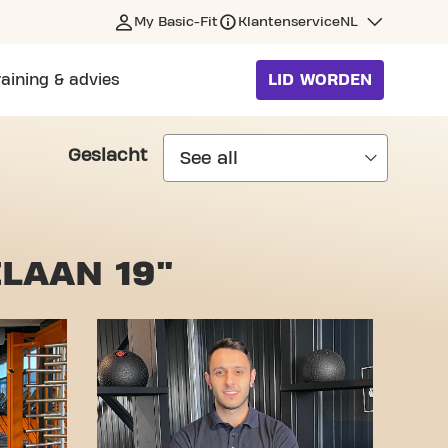
My Basic-Fit
Klantenservice
NL
raining & advies
LID WORDEN
Geslacht
LAAN 19"