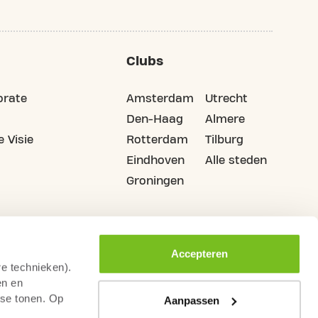
Clubs
orate
Amsterdam
Utrecht
Den-Haag
Almere
 Visie
Rotterdam
Tilburg
Eindhoven
Alle steden
Groningen
Accepteren
re technieken).
en en
sse tonen. Op
Aanpassen