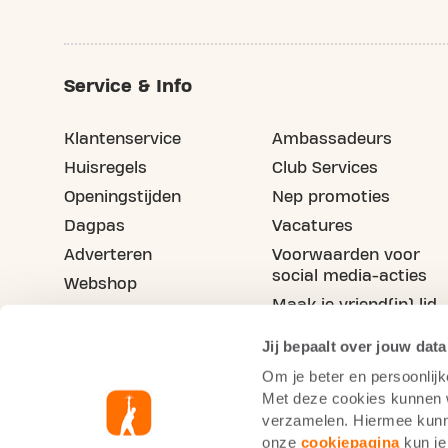
Service & Info
Klantenservice
Ambassadeurs
Huisregels
Club Services
Openingstijden
Nep promoties
Dagpas
Vacatures
Adverteren
Voorwaarden voor
social media-acties
Webshop
Maak je vriend(in) lid
Blog
Jij bepaalt over jouw data
Om je beter en persoonlijk
Met deze cookies kunnen wi
verzamelen. Hiermee kunne
onze
cookiepagina
kun je