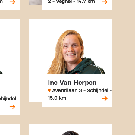
km
2 - Veghel - 14.7 km
Ine Van Herpen
Avantilaan 3 - Schijndel -
15.0 km
hijndel -