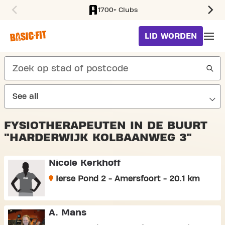
1700+ Clubs
SKIP TO MAIN CONTENT
LID WORDEN
search
FYSIOTHERAPEUTEN IN DE BUURT
"HARDERWIJK KOLBAANWEG 3"
Nicole Kerkhoff
Ierse Pond 2 - Amersfoort - 20.1 km
A. Mans