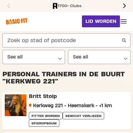
1700+ Clubs
SKIP TO MAIN CONTENT
LID WORDEN
search
PERSONAL TRAINERS IN DE BUURT
"KERKWEG 221"
Britt Stolp
Kerkweg 221 - Heemskerk - <1 km
FITTER WORDEN
GEWICHT VERLIEZEN
SPIEROPBOUW