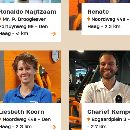
Ronaldo Nagtzaam
Renate
Mr. P. Droogleever
Noordweg 44a -
Fortuynweg 99 - Den
Haag - 2.3 km
Haag - <1 km
Liesbeth Koorn
Charief Kemp
Noordweg 44a - Den
Bogaardplein 3 - 
Haag - 2.3 km
- 2.7 km