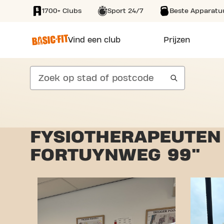
1700+ Clubs
Sport 24/7
Beste Apparatu
SKIP TO MAIN CONTENT
Vind een club
Prijzen
search
FYSIOTHERAPEUTEN 
FORTUYNWEG 99"