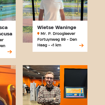
sca
Wietse Waninge
scusa
Mr. P. Droogleever
Fortuynweg 99 - Den
er
Haag - <1 km
Den