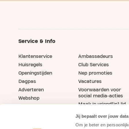
Service & Info
Klantenservice
Ambassadeurs
Huisregels
Club Services
Openingstijden
Nep promoties
Dagpas
Vacatures
Adverteren
Voorwaarden voor
social media-acties
Webshop
Maak je vriend(in) lid
Blog
Jij bepaalt over jouw data
Om je beter en persoonlijk