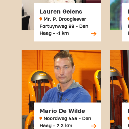
Lauren Gelens
Mr. P. Droogleever
Fortuynweg 99 - Den
Haag - <1 km
Mario De Wilde
Noordweg 44a - Den
Haag - 2.3 km