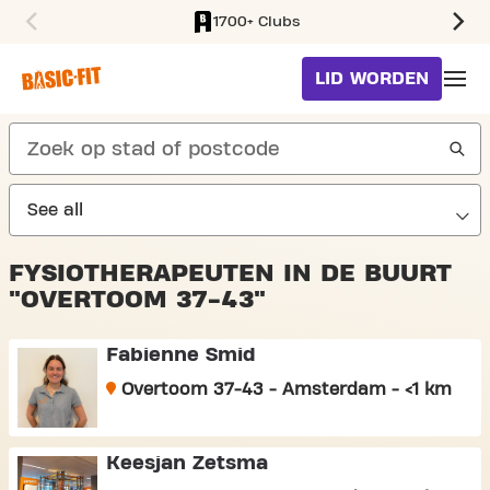
1700+ Clubs
SKIP TO MAIN CONTENT
LID WORDEN
search
FYSIOTHERAPEUTEN IN DE BUURT
"OVERTOOM 37-43"
Fabienne Smid
Overtoom 37-43 - Amsterdam - <1 km
Keesjan Zetsma