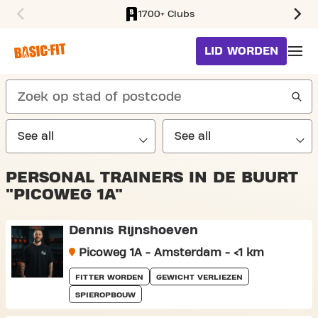
1700+ Clubs
SKIP TO MAIN CONTENT
LID WORDEN
search
PERSONAL TRAINERS IN DE BUURT
"PICOWEG 1A"
Dennis Rijnshoeven
Picoweg 1A - Amsterdam - <1 km
FITTER WORDEN
GEWICHT VERLIEZEN
SPIEROPBOUW