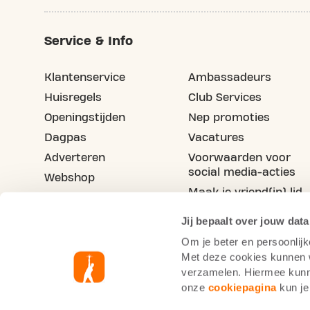
Service & Info
Klantenservice
Ambassadeurs
Huisregels
Club Services
Openingstijden
Nep promoties
Dagpas
Vacatures
Adverteren
Voorwaarden voor
social media-acties
Webshop
Maak je vriend(in) lid
Blog
Jij bepaalt over jouw data
Om je beter en persoonlijk
Met deze cookies kunnen wi
verzamelen. Hiermee kunne
onze
cookiepagina
kun je