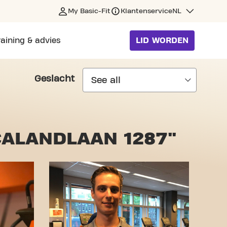
My Basic-Fit
Klantenservice
NL
raining & advies
LID WORDEN
Geslacht
CALANDLAAN 1287"