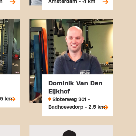
m
Amsterdam - <1 km
Dominik Van Den
Eijkhof
.5 km
Sloterweg 301 -
Badhoevedorp - 2.5 km