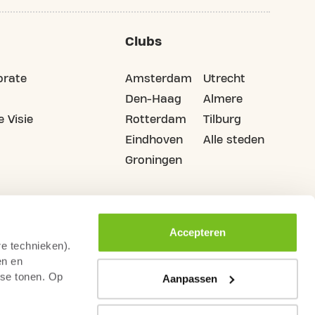
Clubs
orate
Amsterdam
Utrecht
Den-Haag
Almere
 Visie
Rotterdam
Tilburg
Eindhoven
Alle steden
Groningen
Accepteren
re technieken).
en en
sse tonen. Op
Aanpassen