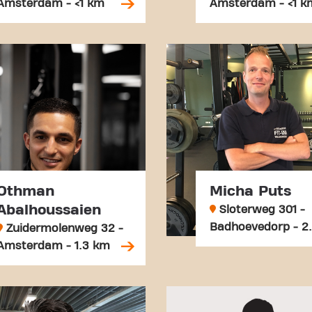
Amsterdam - <1 km
Amsterdam - <1 k
Othman
Micha Puts
Abalhoussaien
Sloterweg 301 -
Badhoevedorp - 2
Zuidermolenweg 32 -
Amsterdam - 1.3 km