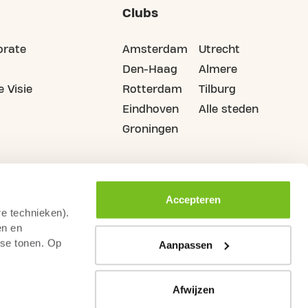
Clubs
orate
Amsterdam
Utrecht
Den-Haag
Almere
 Visie
Rotterdam
Tilburg
Eindhoven
Alle steden
Groningen
Accepteren
re technieken).
en en
sse tonen. Op
Aanpassen
Afwijzen