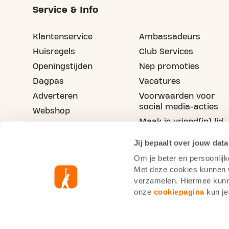
Service & Info
Klantenservice
Ambassadeurs
Huisregels
Club Services
Openingstijden
Nep promoties
Dagpas
Vacatures
Adverteren
Voorwaarden voor
social media-acties
Webshop
Maak je vriend(in) lid
Blog
Jij bepaalt over jouw data
Om je beter en persoonlijk
Met deze cookies kunnen wi
verzamelen. Hiermee kunne
onze
cookiepagina
kun je