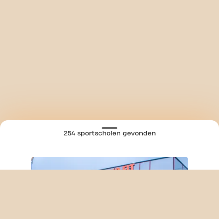
254 sportscholen gevonden
SKIP CLUB MOLENVLIETWEG 24/7
KAART