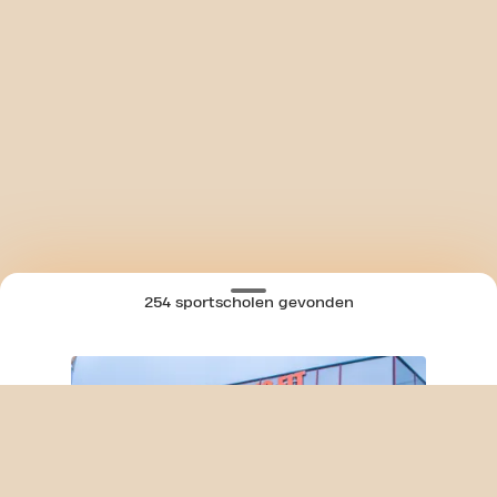
254 sportscholen gevonden
SKIP CLUB MOLENVLIETWEG 24/7
KAART