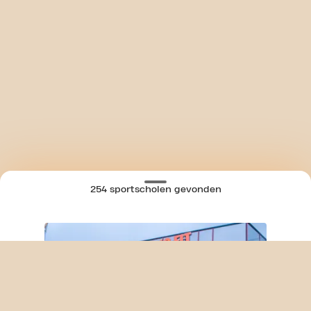
254 sportscholen gevonden
SKIP CLUB MOLENVLIETWEG 24/7
KAART