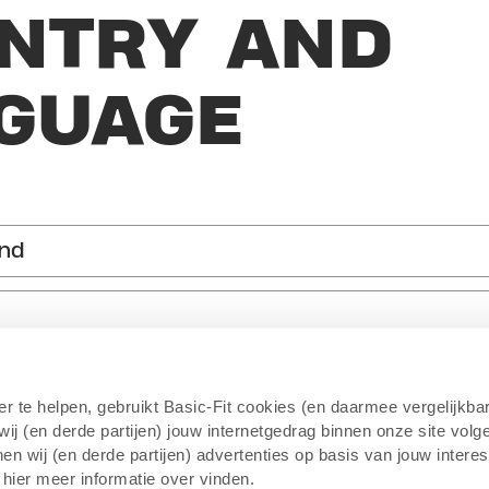
NTRY AND
GUAGE
ELECTOR
ITERE
er te helpen, gebruikt Basic-Fit cookies (en daarmee vergelijkba
j (en derde partijen) jouw internetgedrag binnen onze site volg
n wij (en derde partijen) advertenties op basis van jouw intere
 hier meer informatie over vinden.